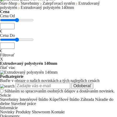
Stav-Shop
Stavebniny
Zatepľovací systém
Extrudovaný
polystyrén
Extrudovaný polystyrén 140mm
Cena
Cena Od
€
Cena Do
€
Filtrovať
X
Extrudovaný polystyrén 140mm
čítať viac
Podkategórie
Buďte v obraze o našich novinkách a tých najlepšich cenách
Odoberať
Súhlasím so
spracovaním osobných údajov a dostávaním noviniek.
Sekcie
Stavebniny
Interiérové štúdio
Kúpeľňové štúdio
Záhrada
Náradie do
dielne
Stavebné práce
Informácie
Novinky
Produkty
Showroom
Kontakt
Dokumenty