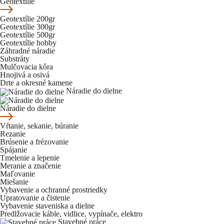
Geotextílie
Geotextílie 200gr
Geotextílie 300gr
Geotextílie 500gr
Geotextílie hobby
Záhradné náradie
Substráty
Mulčovacia kôra
Hnojivá a osivá
Drte a okresné kamene
Náradie do dielne
Náradie do dielne
Vŕtanie, sekanie, búranie
Rezanie
Brúsenie a frézovanie
Spájanie
Tmelenie a lepenie
Meranie a značenie
Maľovanie
Miešanie
Vybavenie a ochranné prostriedky
Upratovanie a čistenie
Vybavenie staveniska a dielne
Predlžovacie káble, vidlice, vypínače, elektro
Stavebné práce