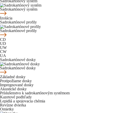
Sadrokartónový systém
Sadrokartónový systém
Izolácia
Sadrokartónové profily
Sadrokartónové profily
CD
UD
UW
CW
UA
Sadrokartónové dosky
Sadrokartónové dosky
Základné dosky
Protipožiarne dosky
Impregnované dosky
Akustické dosky
Príslušenstvo k sadrokartónovým systémom
Kazetové podhľady
Lepidlá a spojovacia chémia
Revízne dvierka
Omietky