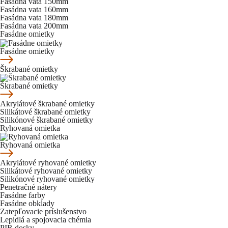
Fasádna vata 150mm
Fasádna vata 160mm
Fasádna vata 180mm
Fasádna vata 200mm
Fasádne omietky
Fasádne omietky
Škrabané omietky
Škrabané omietky
Akrylátové škrabané omietky
Silikátové škrabané omietky
Silikónové škrabané omietky
Ryhovaná omietka
Ryhovaná omietka
Akrylátové ryhované omietky
Silikátové ryhované omietky
Silikónové ryhované omietky
Penetračné nátery
Fasádne farby
Fasádne obklady
Zatepľovacie príslušenstvo
Lepidlá a spojovacia chémia
PIR dosky