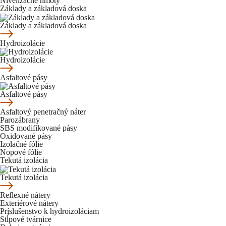
Nivelizačné hmoty
Základy a základová doska
Základy a základová doska
Hydroizolácie
Hydroizolácie
Asfaltové pásy
Asfaltové pásy
Asfaltový penetračný náter
Parozábrany
SBS modifikované pásy
Oxidované pásy
Izolačné fólie
Nopové fólie
Tekutá izolácia
Tekutá izolácia
Reflexné nátery
Exteriérové nátery
Príslušenstvo k hydroizoláciam
Stĺpové tvárnice