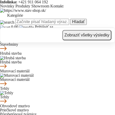
Infolinka:
+421 911 064 192
Novinky
Produkty
Showroom
Kontakt
Kategórie
Hladať
0.00
Prihlásiť sa
Novinky
Produkty
Showroom
Kontakt
Zobraziť všetky výsledky
Stavebniny
Stavebniny
Hrubá stavba
Hrubá stavba
Murovací materiál
Murovací materiál
Tehly
Tehly
Obvodové murivo
Priečkové murivo
Pórobetónové tvárnice