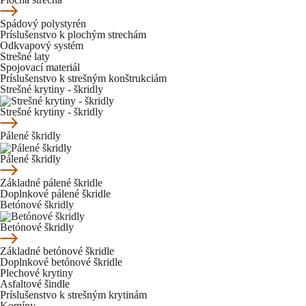
Spádový polystyrén
Príslušenstvo k plochým strechám
Odkvapový systém
Strešné laty
Spojovací materiál
Príslušenstvo k strešným konštrukciám
Strešné krytiny - škridly
Strešné krytiny - škridly
Pálené škridly
Pálené škridly
Základné pálené škridle
Doplnkové pálené škridle
Betónové škridly
Betónové škridly
Základné betónové škridle
Doplnkové betónové škridle
Plechové krytiny
Asfaltové šindle
Príslušenstvo k strešným krytinám
Komíny