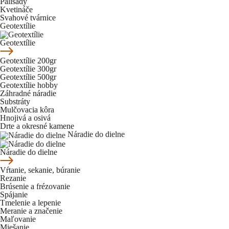
Palisády
Kvetináče
Svahové tvárnice
Geotextílie
Geotextílie
Geotextílie 200gr
Geotextílie 300gr
Geotextílie 500gr
Geotextílie hobby
Záhradné náradie
Substráty
Mulčovacia kôra
Hnojivá a osivá
Drte a okresné kamene
Náradie do dielne
Náradie do dielne
Vŕtanie, sekanie, búranie
Rezanie
Brúsenie a frézovanie
Spájanie
Tmelenie a lepenie
Meranie a značenie
Maľovanie
Miešanie