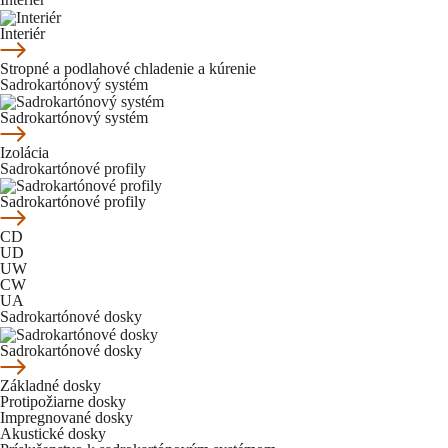
Interiér
Stropné a podlahové chladenie a kúrenie
Sadrokartónový systém
Sadrokartónový systém
Izolácia
Sadrokartónové profily
Sadrokartónové profily
CD
UD
UW
CW
UA
Sadrokartónové dosky
Sadrokartónové dosky
Základné dosky
Protipožiarne dosky
Impregnované dosky
Akustické dosky