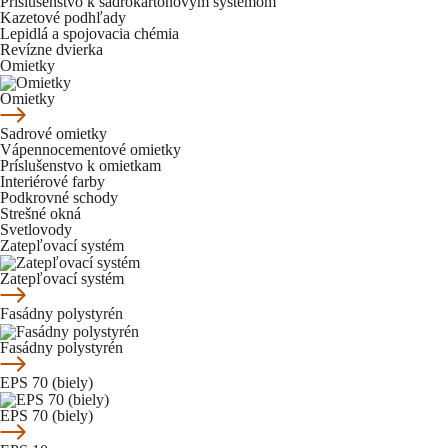
Príslušenstvo k sadrokartónovým systémom
Kazetové podhľady
Lepidlá a spojovacia chémia
Revízne dvierka
Omietky
Omietky
Sadrové omietky
Vápennocementové omietky
Príslušenstvo k omietkam
Interiérové farby
Podkrovné schody
Strešné okná
Svetlovody
Zatepľovací systém
Zatepľovací systém
Fasádny polystyrén
Fasádny polystyrén
EPS 70 (biely)
EPS 70 (biely)