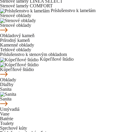
Stenové lamely LINEA SELECT
Stenové lamely COMFORT
Príslušenstvo k lamelám
Stenové obklady
Stenové obklady
Obkladový kameň
Prírodný kameň
Kamenné obklady
Tehlové obklady
Príslušenstvo k stenovým obkladom
Kúpeľňové štúdio
Kúpeľňové štúdio
Obklady
Dlažby
Sanita
Sanita
Umývadlá
Vane
Batérie
Toalety
Sprchové kúty