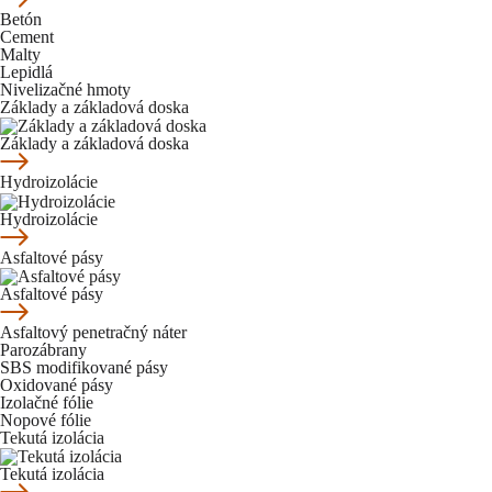
Betón
Cement
Malty
Lepidlá
Nivelizačné hmoty
Základy a základová doska
Základy a základová doska
Hydroizolácie
Hydroizolácie
Asfaltové pásy
Asfaltové pásy
Asfaltový penetračný náter
Parozábrany
SBS modifikované pásy
Oxidované pásy
Izolačné fólie
Nopové fólie
Tekutá izolácia
Tekutá izolácia