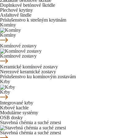
Základné betónové škridle
Doplnkové betónové škridle
Plechové krytiny
Asfaltové šindle
Príslušenstvo k strešným krytinám
Komíny
Komíny
Komínové zostavy
Komínové zostavy
Keramické komínové zostavy
Nerezové keramické zostavy
Príslušenstvo ku komínovým zostavám
Krby
Krby
Integrované krby
Krbové kachle
Modulárne systémy
OSB dosky
Stavebná chémia a suché zmesi
Stavebná chémia a suché zmesi