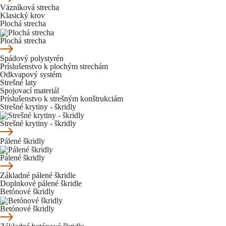
Väzníková strecha
Klasický krov
Plochá strecha
Plochá strecha
Spádový polystyrén
Príslušenstvo k plochým strechám
Odkvapový systém
Strešné laty
Spojovací materiál
Príslušenstvo k strešným konštrukciám
Strešné krytiny - škridly
Strešné krytiny - škridly
Pálené škridly
Pálené škridly
Základné pálené škridle
Doplnkové pálené škridle
Betónové škridly
Betónové škridly