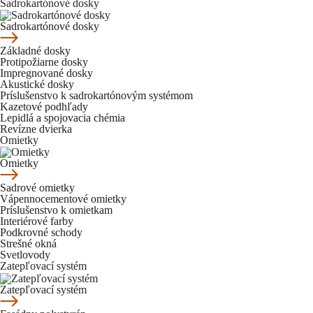
Sadrokartónové dosky
Sadrokartónové dosky
Základné dosky
Protipožiarne dosky
Impregnované dosky
Akustické dosky
Príslušenstvo k sadrokartónovým systémom
Kazetové podhľady
Lepidlá a spojovacia chémia
Revízne dvierka
Omietky
Omietky
Sadrové omietky
Vápennocementové omietky
Príslušenstvo k omietkam
Interiérové farby
Podkrovné schody
Strešné okná
Svetlovody
Zatepľovací systém
Zatepľovací systém