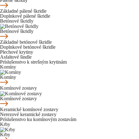
Pálené škridly
Základné pálené škridle
Doplnkové pálené škridle
Betónové škridly
Betónové škridly
Základné betónové škridle
Doplnkové betónové škridle
Plechové krytiny
Asfaltové šindle
Príslušenstvo k strešným krytinám
Komíny
Komíny
Komínové zostavy
Komínové zostavy
Keramické komínové zostavy
Nerezové keramické zostavy
Príslušenstvo ku komínovým zostavám
Krby
Krby