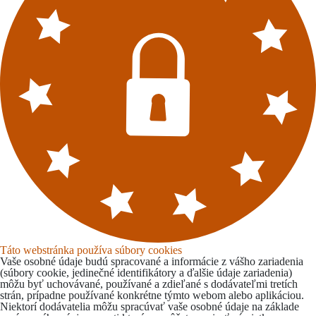
Táto webstránka používa súbory cookies
Vaše osobné údaje budú spracované a informácie z vášho zariadenia
(súbory cookie, jedinečné identifikátory a ďalšie údaje zariadenia)
môžu byť uchovávané, používané a zdieľané s dodávateľmi tretích
strán, prípadne používané konkrétne týmto webom alebo aplikáciou.
Niektorí dodávatelia môžu spracúvať vaše osobné údaje na základe