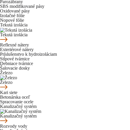
Parozábrany
SBS modifikované pásy
Oxidované pásy
Izolačné fólie
Nopové fólie
Tekutá izolácia
Tekutá izolácia
Reflexné nátery
Exteriérové nátery
Príslušenstvo k hydroizoláciam
Stĺpové tvárnice
Debniace tvárnice
Šalovacie dosky
Železo
Železo
Kari siete
Betonárska oceľ
Spracovanie ocele
Kanalizačný systém
Kanalizačný systém
Rozvody vody