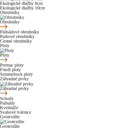
Ekologické dlažby 8cm
Ekologické dlažby 10cm
Obrubníky
Obrubníky
Palisádové obrubníky
Parkové obrubníky
Cestné obrubníky
Ploty
Ploty
Premac ploty
Friedl ploty
Semmelrock ploty
Záhradné prvky
Záhradné prvky
Schody
Palisády
Kvetináče
Svahové tvárnice
Geotextílie
Geotextílie