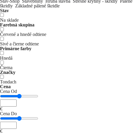
Stav-Shop
Stavebniny
Hrubá stavba
Strešné krytiny - škridly
Pálené
škridly
Základné pálené škridle
Stav
Na sklade
Farebná skupina
Červené a hnedé odtiene
Sivé a čierne odtiene
Primárne farby
Hnedá
Čierna
Značky
Tondach
Cena
Cena Od
€
Cena Do
€