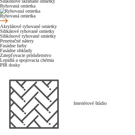
Silikónové škrabané omietky
Ryhovaná omietka
Ryhovaná omietka
Akrylátové ryhované omietky
Silikátové ryhované omietky
Silikónové ryhované omietky
Penetračné nátery
Fasádne farby
Fasádne obklady
Zatepľovacie príslušenstvo
Lepidlá a spojovacia chémia
PIR dosky
Interiérové štúdio