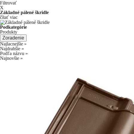
Filtrovať
X
Základné pálené škridle
čítať viac
Podkategórie
Produkty
Zoradenie
Najlacnejšie
»
Najdrahšie
»
Podľa názvu
»
Najnovšie
»