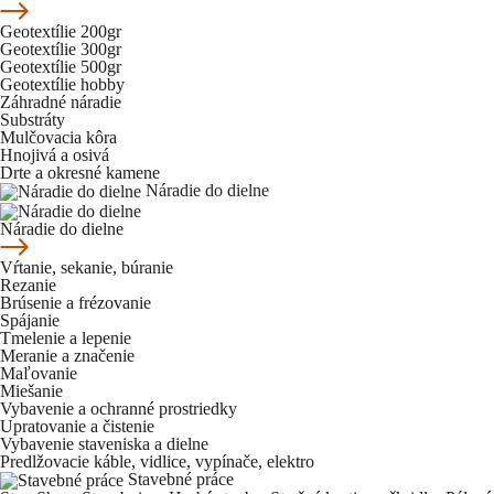
Geotextílie 200gr
Geotextílie 300gr
Geotextílie 500gr
Geotextílie hobby
Záhradné náradie
Substráty
Mulčovacia kôra
Hnojivá a osivá
Drte a okresné kamene
Náradie do dielne
Náradie do dielne
Vŕtanie, sekanie, búranie
Rezanie
Brúsenie a frézovanie
Spájanie
Tmelenie a lepenie
Meranie a značenie
Maľovanie
Miešanie
Vybavenie a ochranné prostriedky
Upratovanie a čistenie
Vybavenie staveniska a dielne
Predlžovacie káble, vidlice, vypínače, elektro
Stavebné práce