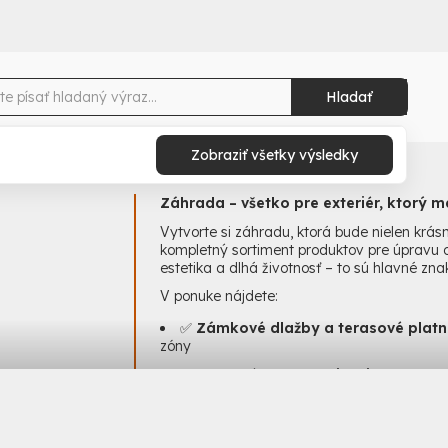
Hladať
Zobraziť všetky výsledky
Záhrada – všetko pre exteriér, ktorý m
Vytvorte si záhradu, ktorá bude nielen krásn
kompletný sortiment produktov pre úpravu ok
estetika a dlhá životnosť – to sú hlavné z
V ponuke nájdete:
✅
Zámkové dlažby a terasové plat
zóny
✅
Obrubníky a ohraničenia
– pre pre
✅
Plotové systémy
– betónové, modulo
✅
Záhradné prvky
– palisády, schodis