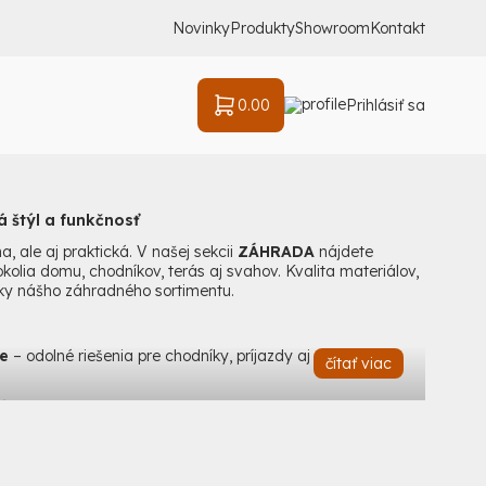
Novinky
Produkty
Showroom
Kontakt
0.00
Prihlásiť sa
á štýl a funkčnosť
a, ale aj praktická. V našej sekcii
ZÁHRADA
nájdete
olia domu, chodníkov, terás aj svahov. Kvalita materiálov,
naky nášho záhradného sortimentu.
ne
– odolné riešenia pre chodníky, príjazdy aj oddychové
čítať viac
cízne ukončenie plôch
vé aj dizajnové riešenia pre moderné oplotenie
kové bloky, lavičky a dekoračné prvky