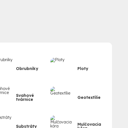
vky a riešenia pre stabilizáciu terénu
dložky
– ideálne pre izoláciu, filtráciu či oddelenie vrstiev
asné kamene a drte
– pre prirodzený vzhľad a zdravé
né oplotenie alebo len zveľadiť záhony – u nás nájdete
rý je funkčný a zároveň estetický.
Obrubníky
Ploty
Svahové
Geotextílie
tvárnice
Mulčovacia
Substráty