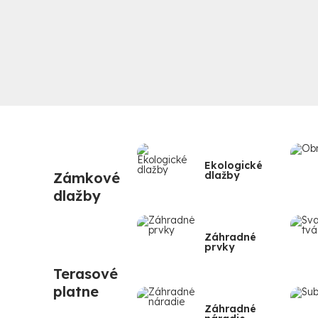
✅
Svahy a spevnenia
– tvarovky, svaho
✅
Geotextílie, netkané textílie a po
✅
Substráty, mulčovacia kôra, okr
prostredie rastlín
Či už plánujete novú terasu, chodník, moder
kompletný sortiment pre záhradu
, kto
Ekologické
Zámkové
dlažby
dlažby
Záhradné
prvky
Terasové
platne
Záhradné