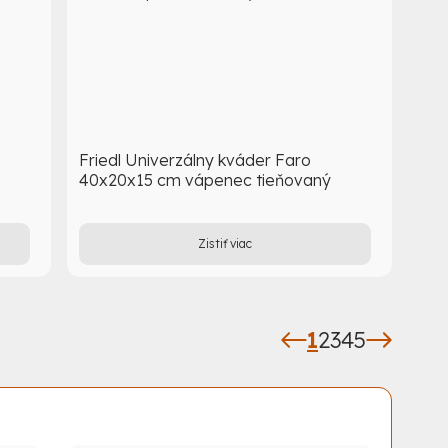
Friedl Univerzálny kváder Faro
40x20x15 cm vápenec tieňovaný
Zistiť viac
1
2
3
4
5