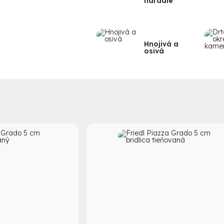
náradie
Hnojivá a
osivá