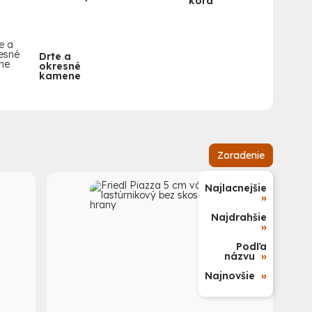
kôra
Drte a
okresné
kamene
Zoradenie
Najlacnejšie
»
Najdrahšie
»
Podľa
názvu
»
Najnovšie
»