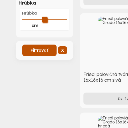
Hrúbka
Hrúbka
cm
Filtrovať
X
Friedl polovičná tvá
16x16x16 cm sivá
Zistiť 