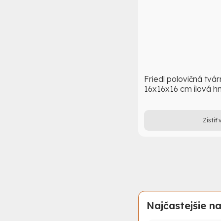
Friedl polovičná tvá
16x16x16 cm ílová h
Zistiť 
Najčastejšie 