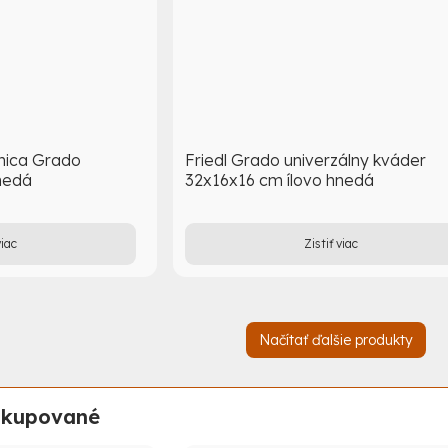
rnica Grado
Friedl Grado univerzálny kváder
nedá
32x16x16 cm ílovo hnedá
viac
Zistiť viac
Načítať ďalšie produkty
nakupované