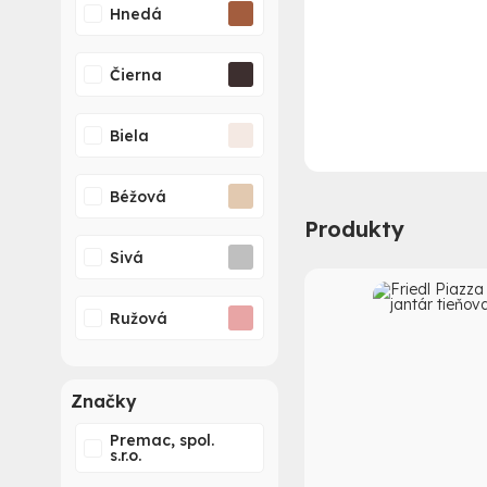
Hnedá
Čierna
Biela
Béžová
Produkty
Sivá
Ružová
Značky
Premac, spol.
s.r.o.