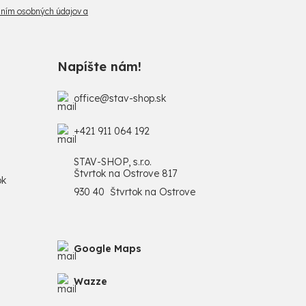
ním osobných údajov a
Napíšte nám!
office@stav-shop.sk
+421 911 064 192
STAV-SHOP, s.r.o.
Štvrtok na Ostrove 817
ok
930 40 Štvrtok na Ostrove
Google Maps
Wazze