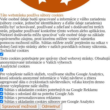
Táto webstránka používa súbory cookies
Vaše osobné údaje budú spracované a informácie z vášho zariadenia
(súbory cookie, jedinečné identifikátory a ďalšie údaje zariadenia)
môžu byť uchovávané, používané a zdieľané s dodávateľmi tretích
strán, prípadne používané konkrétne týmto webom alebo aplikáciou.
Niektorí dodávatelia môžu spracúvať vaše osobné údaje na základe
oprávneného záujmu, proti ktorému môžete vzniesť námietku
pomocou možností nižšie. Súhlas môžete zrušiť prejdením na odkaz v
dolnej časti tejto stránky alebo v našich pravidlách ochrany súkromia.
Technické cookies
Tieto cookies potrebujete pre správny chod webovej stránky. Obsahujú
anonymizované informácie o Vaších výberoch
Analytické cookies
Pre vylepšenie naších služieb, využívame službu Google Analytics,
ktorá odosiela anonymné informácie o Vašej návšteve a zbiera
agregované dáta o zvyklostiach návštevníkov, vďaka ktorým denno
denne vylepšujeme naše služby.
Súhlas s ukladaním cookies potrebných na Google Reklamu
Súhlas s odoslaní dát na potrebu Google Ads
Súhlas s personalizovanou reklamou
Súhlas s ukladaním cookies súborov pre Google Analytics
Spravovať možnosti
Odmietnuť