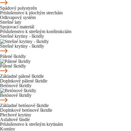
Spádový polystyrén
Príslušenstvo k plochým strechám
Odkvapový systém
Strešné laty
Spojovací materiál
Príslušenstvo k strešným konštrukciám
Strešné krytiny - škridly
Strešné krytiny - škridly
Pálené škridly
Pálené škridly
Základné pálené škridle
Doplnkové pálené škridle
Betónové škridly
Betónové škridly
Základné betónové škridle
Doplnkové betónové škridle
Plechové krytiny
Asfaltové šindle
Príslušenstvo k strešným krytinám
Komíny