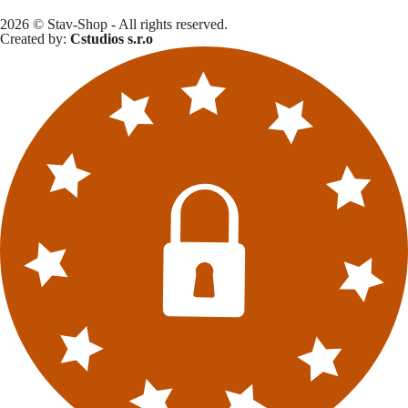
2026 © Stav-Shop - All rights reserved.
Created by:
Cstudios s.r.o