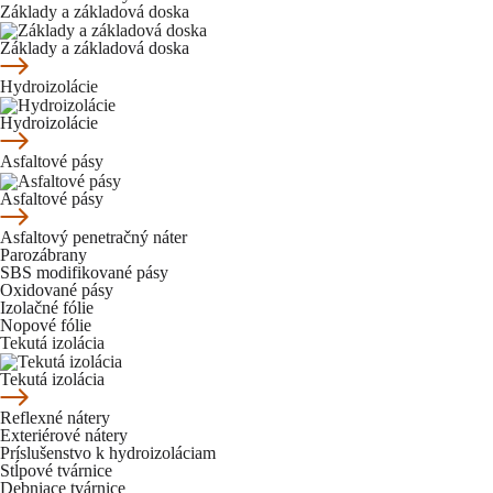
Základy a základová doska
Základy a základová doska
Hydroizolácie
Hydroizolácie
Asfaltové pásy
Asfaltové pásy
Asfaltový penetračný náter
Parozábrany
SBS modifikované pásy
Oxidované pásy
Izolačné fólie
Nopové fólie
Tekutá izolácia
Tekutá izolácia
Reflexné nátery
Exteriérové nátery
Príslušenstvo k hydroizoláciam
Stĺpové tvárnice
Debniace tvárnice