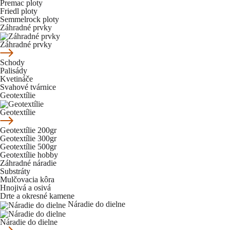
Premac ploty
Friedl ploty
Semmelrock ploty
Záhradné prvky
Záhradné prvky
Schody
Palisády
Kvetináče
Svahové tvárnice
Geotextílie
Geotextílie
Geotextílie 200gr
Geotextílie 300gr
Geotextílie 500gr
Geotextílie hobby
Záhradné náradie
Substráty
Mulčovacia kôra
Hnojivá a osivá
Drte a okresné kamene
Náradie do dielne
Náradie do dielne