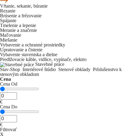
Vŕtanie, sekanie, búranie
Rezanie
Brúsenie a frézovanie
Spájanie
Tmelenie a lepenie
Meranie a značenie
Maľovanie
Miešanie
Vybavenie a ochranné prostriedky
Upratovanie a čistenie
Vybavenie staveniska a dielne
Predlžovacie káble, vidlice, vypínače, elektro
Stavebné práce
Stav-Shop
Interiérové štúdio
Stenové obklady
Príslušenstvo k
stenovým obkladom
Cena
Cena Od
€
Cena Do
€
Filtrovať
X