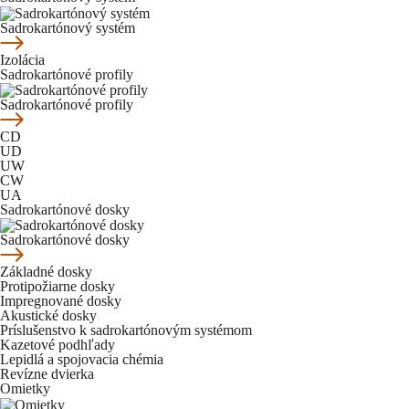
Sadrokartónový systém
Izolácia
Sadrokartónové profily
Sadrokartónové profily
CD
UD
UW
CW
UA
Sadrokartónové dosky
Sadrokartónové dosky
Základné dosky
Protipožiarne dosky
Impregnované dosky
Akustické dosky
Príslušenstvo k sadrokartónovým systémom
Kazetové podhľady
Lepidlá a spojovacia chémia
Revízne dvierka
Omietky