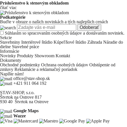
Príslušenstvo k stenovým obkladom
čítať viac
Podkategórie
Buďte v obraze o našich novinkách a tých najlepšich cenách
Odoberať
Súhlasím so
spracovaním osobných údajov a dostávaním noviniek.
Sekcie
Stavebniny
Interiérové štúdio
Kúpeľňové štúdio
Záhrada
Náradie do
dielne
Stavebné práce
Informácie
Novinky
Produkty
Showroom
Kontakt
Dokumenty
Obchodné podmienky
Ochrana osobných údajov
Odstúpenie od
zmluvy
Reklamácie a reklamačný poriadok
Napíšte nám!
office@stav-shop.sk
+421 911 064 192
STAV-SHOP, s.r.o.
Štvrtok na Ostrove 817
930 40 Štvrtok na Ostrove
Google Maps
Wazze