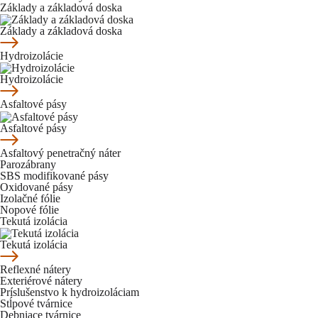
Základy a základová doska
Základy a základová doska
Hydroizolácie
Hydroizolácie
Asfaltové pásy
Asfaltové pásy
Asfaltový penetračný náter
Parozábrany
SBS modifikované pásy
Oxidované pásy
Izolačné fólie
Nopové fólie
Tekutá izolácia
Tekutá izolácia
Reflexné nátery
Exteriérové nátery
Príslušenstvo k hydroizoláciam
Stĺpové tvárnice
Debniace tvárnice