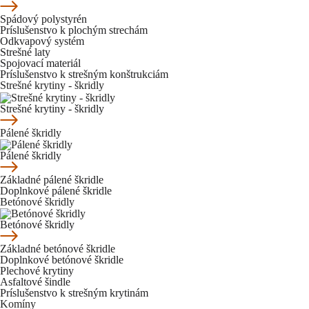
Spádový polystyrén
Príslušenstvo k plochým strechám
Odkvapový systém
Strešné laty
Spojovací materiál
Príslušenstvo k strešným konštrukciám
Strešné krytiny - škridly
Strešné krytiny - škridly
Pálené škridly
Pálené škridly
Základné pálené škridle
Doplnkové pálené škridle
Betónové škridly
Betónové škridly
Základné betónové škridle
Doplnkové betónové škridle
Plechové krytiny
Asfaltové šindle
Príslušenstvo k strešným krytinám
Komíny