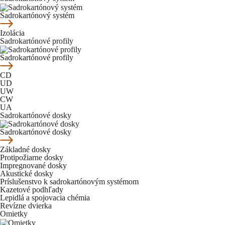
Sadrokartónový systém
Izolácia
Sadrokartónové profily
Sadrokartónové profily
CD
UD
UW
CW
UA
Sadrokartónové dosky
Sadrokartónové dosky
Základné dosky
Protipožiarne dosky
Impregnované dosky
Akustické dosky
Príslušenstvo k sadrokartónovým systémom
Kazetové podhľady
Lepidlá a spojovacia chémia
Revízne dvierka
Omietky