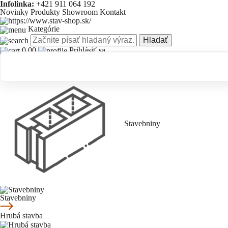
Infolinka:
+421 911 064 192
Novinky
Produkty
Showroom
Kontakt
Kategórie
Hladať
0.00
Prihlásiť sa
Novinky
Produkty
Showroom
Kontakt
Stavebniny
Stavebniny
Hrubá stavba