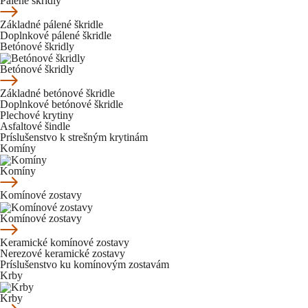
Pálené škridly
Základné pálené škridle
Doplnkové pálené škridle
Betónové škridly
Betónové škridly
Základné betónové škridle
Doplnkové betónové škridle
Plechové krytiny
Asfaltové šindle
Príslušenstvo k strešným krytinám
Komíny
Komíny
Komínové zostavy
Komínové zostavy
Keramické komínové zostavy
Nerezové keramické zostavy
Príslušenstvo ku komínovým zostavám
Krby
Krby