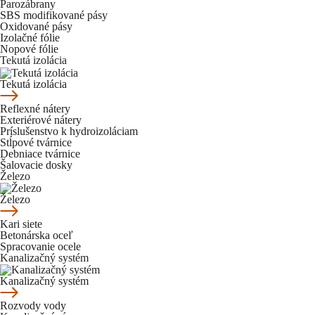
Parozábrany
SBS modifikované pásy
Oxidované pásy
Izolačné fólie
Nopové fólie
Tekutá izolácia
Tekutá izolácia
Reflexné nátery
Exteriérové nátery
Príslušenstvo k hydroizoláciam
Stĺpové tvárnice
Debniace tvárnice
Šalovacie dosky
Železo
Železo
Kari siete
Betonárska oceľ
Spracovanie ocele
Kanalizačný systém
Kanalizačný systém
Rozvody vody