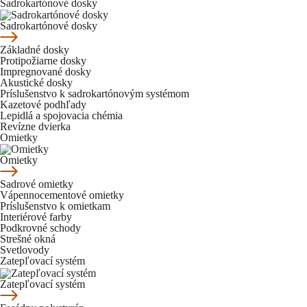
Sadrokartónové dosky
Sadrokartónové dosky
Základné dosky
Protipožiarne dosky
Impregnované dosky
Akustické dosky
Príslušenstvo k sadrokartónovým systémom
Kazetové podhľady
Lepidlá a spojovacia chémia
Revízne dvierka
Omietky
Omietky
Sadrové omietky
Vápennocementové omietky
Príslušenstvo k omietkam
Interiérové farby
Podkrovné schody
Strešné okná
Svetlovody
Zatepľovací systém
Zatepľovací systém